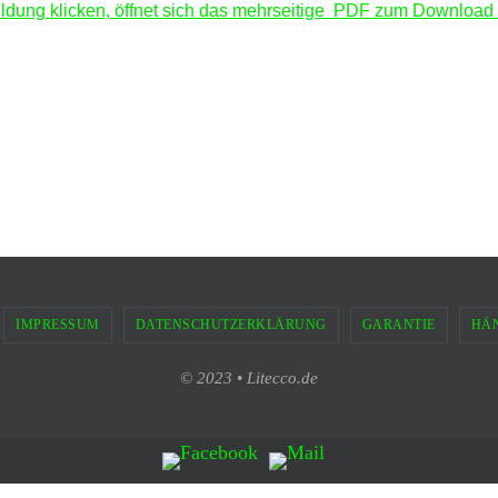
bildung klicken, öffnet sich das mehrseitige PDF zum Download
IMPRESSUM
DATENSCHUTZERKLÄRUNG
GARANTIE
HÄ
© 2023 • Litecco.de