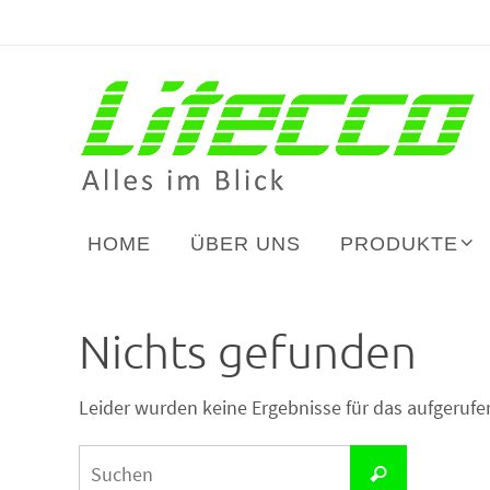
Zum
Inhalt
springen
Zum
HOME
ÜBER UNS
PRODUKTE
Inhalt
springen
Nichts gefunden
Leider wurden keine Ergebnisse für das aufgerufene
Suchen
Suchen