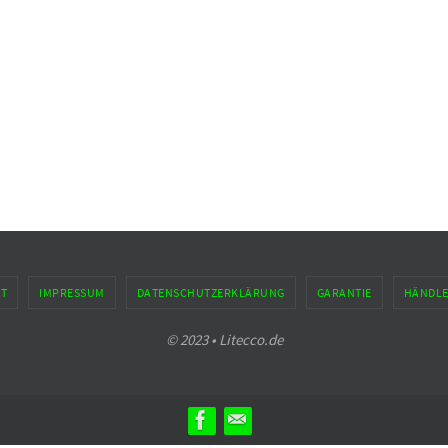
T
IMPRESSUM
DATENSCHUTZERKLÄRUNG
GARANTIE
HÄNDL
© 2023 • Litecco.de